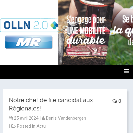
OLLN2.0
Notre chef de file candidat aux
0
Régionales!
25 avril 2024
|
Denis Vandenbergen
|
Posted in
Actu