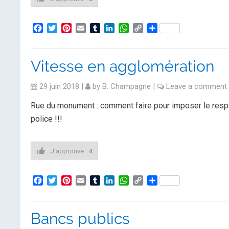
Facebook
Twitter
Pinterest
Email
Tumblr
LinkedIn
WhatsApp
Copy
Partager
Link
Vitesse en agglomération
29 juin 2018
|
by
B. Champagne
|
Leave a comment
Rue du monument : comment faire pour imposer le respect
police !!!
J'approuve
4
Facebook
Twitter
Pinterest
Email
Tumblr
LinkedIn
WhatsApp
Copy
Partager
Link
Bancs publics