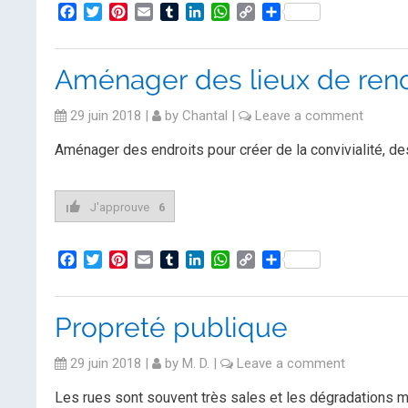
Facebook
Twitter
Pinterest
Email
Tumblr
LinkedIn
WhatsApp
Copy
Partager
Link
Aménager des lieux de ren
29 juin 2018
|
by
Chantal
|
Leave a comment
Aménager des endroits pour créer de la convivialité, de
J'approuve
6
Facebook
Twitter
Pinterest
Email
Tumblr
LinkedIn
WhatsApp
Copy
Partager
Link
Propreté publique
29 juin 2018
|
by
M. D.
|
Leave a comment
Les rues sont souvent très sales et les dégradations m