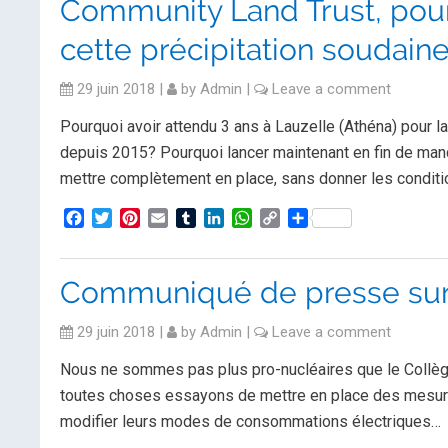
Community Land Trust, pou
cette précipitation soudaine
29 juin 2018
|
by
Admin
|
Leave a comment
Pourquoi avoir attendu 3 ans à Lauzelle (Athéna) pour la
depuis 2015? Pourquoi lancer maintenant en fin de manda
mettre complètement en place, sans donner les conditi
Facebook
Twitter
Pinterest
Email
Tumblr
LinkedIn
WhatsApp
Copy
Partager
Link
Communiqué de presse sur 
29 juin 2018
|
by
Admin
|
Leave a comment
Nous ne sommes pas plus pro-nucléaires que le Collè
toutes choses essayons de mettre en place des mesur
modifier leurs modes de consommations électriques…