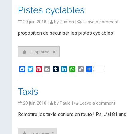
Pistes cyclables
29 juin 2018
|
by
Buston
|
Leave a comment
proposition de sécuriser les pistes cyclables
J'approuve
10
Facebook
Twitter
Pinterest
Email
Tumblr
LinkedIn
WhatsApp
Copy
Partager
Link
Taxis
29 juin 2018
|
by
Paule
|
Leave a comment
Remettre les taxis seniors en route ! P.s. J’ai 81 ans
J'approuve
5