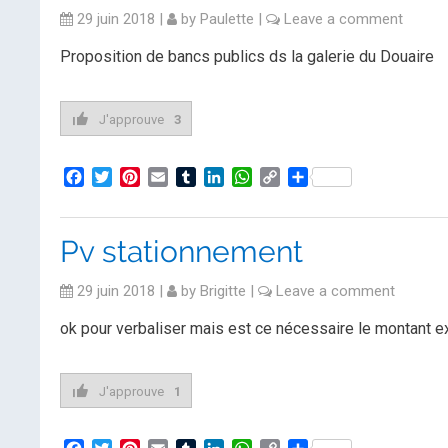
29 juin 2018
|
by
Paulette
|
Leave a comment
Proposition de bancs publics ds la galerie du Douaire
J'approuve
3
Facebook
Twitter
Pinterest
Email
Tumblr
LinkedIn
WhatsApp
Copy
Partager
Link
Pv stationnement
29 juin 2018
|
by
Brigitte
|
Leave a comment
ok pour verbaliser mais est ce nécessaire le montant e
J'approuve
1