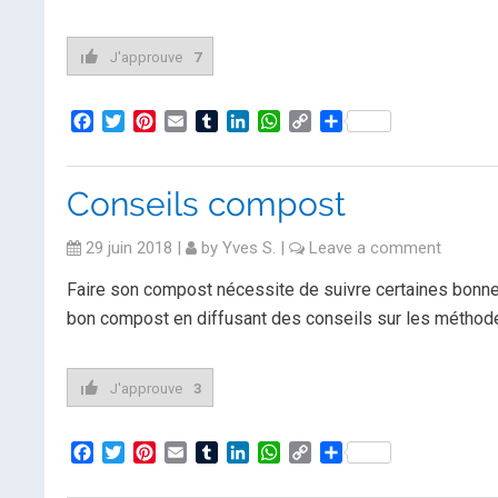
J'approuve
7
Facebook
Twitter
Pinterest
Email
Tumblr
LinkedIn
WhatsApp
Copy
Partager
Link
Conseils compost
29 juin 2018
|
by
Yves S.
|
Leave a comment
Faire son compost nécessite de suivre certaines bonnes p
bon compost en diffusant des conseils sur les méthode
J'approuve
3
Facebook
Twitter
Pinterest
Email
Tumblr
LinkedIn
WhatsApp
Copy
Partager
Link