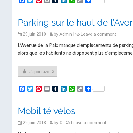
Facebook
Twitter
Pinterest
Email
Tumblr
LinkedIn
WhatsApp
Copy
Partager
Link
Parking sur le haut de l’Ave
29 juin 2018
|
by
Admin
|
Leave a comment
L’Avenue de la Paix manque d’emplacements de parkings. 
alors que les habitants ne disposent plus d’emplacemen
J'approuve
2
Facebook
Twitter
Pinterest
Email
Tumblr
LinkedIn
WhatsApp
Copy
Partager
Link
Mobilité vélos
29 juin 2018
|
by
X
|
Leave a comment