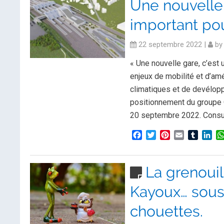
Une nouvelle 
important pou
22 septembre 2022
|
b
« Une nouvelle gare, c’est u
enjeux de mobilité et d’am
climatiques et de devélop
positionnement du groupe
20 septembre 2022. Consu
Facebook
Twitter
Pinterest
Email
Tumblr
Lin
La grenouil
Kayoux… sous 
chouettes.