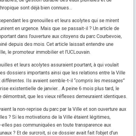
nthropique sont déjà bien connues…
a cependant les grenouilles et leurs acolytes qui se mirent
nirent en urgence. Mais que se passait-il ? Un article de
mportant dans l’ouverture aux citoyens du parc Courbevoie,
rminé depuis des mois. Cet article laissait entendre une
ille, le promoteur immobilier et l’UCLouvain.
ouilles et leurs acolytes assuraient pourtant, à qui voulait
des dossiers importants ainsi que les relations entre la Ville
t
différentes
. Ils avaient semble-t-il “
compris les messages
”
crise existentielle de janvier… A peine 6 mois plus tard, le
 démontrait, que les vieux réflexes demeuraient identiques.
ient la non-reprise du parc par la Ville et son ouverture aux
les ? Si les motivations de la Ville étaient légitimes,
nt-elles pas communiquées en toute transparence aux
ux ? Et de surcroit, si ce dossier avait fait l’objet d’un