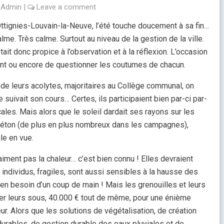
y
Admin
|
Leave a comment
d’Ottignies-Louvain-la-Neuve, l’été touche doucement à sa fin…
calme. Très calme. Surtout au niveau de la gestion de la ville.
ait donc propice à l’observation et à la réflexion. L’occasion
oint ou encore de questionner les coutumes de chacun.
 de leurs acolytes, majoritaires au Collège communal, on
e suivait son cours… Certes, ils participaient bien par-ci par-
cales. Mais alors que le soleil dardait ses rayons sur les
béton (de plus en plus nombreux dans les campagnes),
le en vue.
’aiment pas la chaleur… c’est bien connu ! Elles devraient
individus, fragiles, sont aussi sensibles à la hausse des
ien besoin d’un coup de main ! Mais les grenouilles et leurs
er leurs sous, 40.000 € tout de même, pour une énième
eur. Alors que les solutions de végétalisation, de création
durables, de gestion durable des eaux pluviales et de