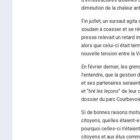
diminution de la chaleur a
Fin juillet, un sursaut agit
soudain à coasser et se réu
presse relevait un retard i
alors que celui-ci était te
nouvelle tension entre la V
En février dernier, les gren
l’entendre, que la gestion 
et ses partenaires seraien
et “
tiré les leçons
” de leur 
dossier du parc Courbevoie
Si de bonnes raisons motiva
citoyens, quelles étaient-el
pourquoi celles-ci n’étaie
citoyens et aux élus communa