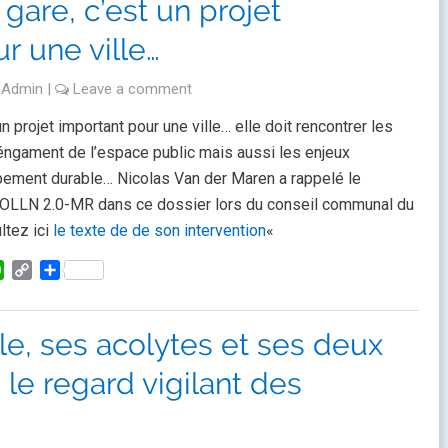
gare, c’est un projet
r une ville…
y
Admin
|
Leave a comment
n projet important pour une ville… elle doit rencontrer les
éngament de l’espace public mais aussi les enjeux
pement durable… Nicolas Van der Maren a rappelé le
 OLLN 2.0-MR dans ce dossier lors du conseil communal du
ltez ici
le texte de de son intervention
«
kedIn
WhatsApp
Copy
Partager
Link
le, ses acolytes et ses deux
le regard vigilant des