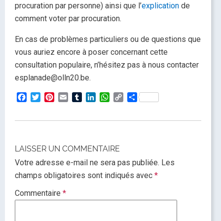
procuration par personne) ainsi que l’
explication
de
comment voter par procuration.
En cas de problèmes particuliers ou de questions que
vous auriez encore à poser concernant cette
consultation populaire, n’hésitez pas à nous contacter
esplanade@olln20.be.
Facebook
Twitter
Pinterest
Email
Tumblr
LinkedIn
WhatsApp
Copy
Partager
Link
LAISSER UN COMMENTAIRE
Votre adresse e-mail ne sera pas publiée.
Les
champs obligatoires sont indiqués avec
*
Commentaire
*