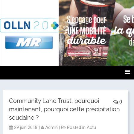
OLLN2.0
Community Land Trust, pourquoi
0
maintenant, pourquoi cette précipitation
soudaine ?
29 juin 2018
|
Admin
|
Posted in
Actu