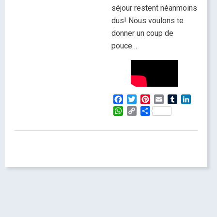
séjour restent néanmoins
dus! Nous voulons te
donner un coup de
pouce…
Facebook
Twitter
Pinterest
Email
Tumblr
LinkedI
WhatsApp
Copy
Partager
Link