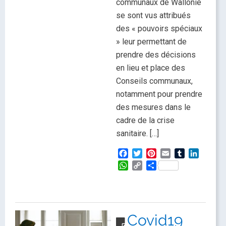
communaux de Wallonie
se sont vus attribués
des « pouvoirs spéciaux
» leur permettant de
prendre des décisions
en lieu et place des
Conseils communaux,
notamment pour prendre
des mesures dans le
cadre de la crise
sanitaire. […]
Facebook
Twitter
Pinterest
Email
Tumblr
LinkedI
WhatsApp
Copy
Partager
Link
Covid19