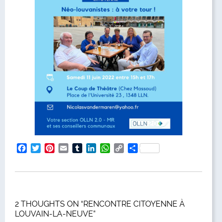
Facebook
Twitter
Pinterest
Email
Tumblr
LinkedIn
WhatsApp
Copy
Partager
Link
2 THOUGHTS ON “RENCONTRE CITOYENNE À
LOUVAIN-LA-NEUVE”