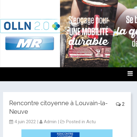
OLLN2.0
Rencontre citoyenne à Louvain-la-
2
Neuve
4 juin 2022
|
Admin
|
Posted in
Actu