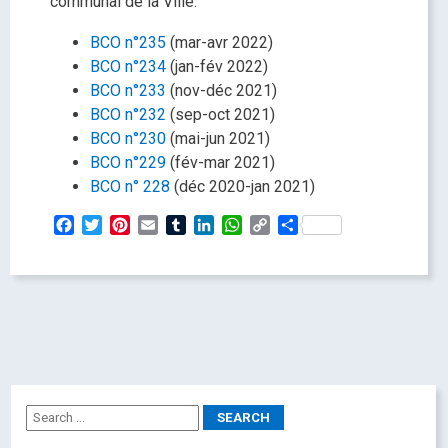
communal de la Ville:
BCO n°235
(mar-avr 2022)
BCO n°234
(jan-fév 2022)
BCO n°233
(nov-déc 2021)
BCO n°232
(sep-oct 2021)
BCO n°230
(mai-jun 2021)
BCO n°229
(fév-mar 2021)
BCO n° 228
(déc 2020-jan 2021)
Facebook
Twitter
Pinterest
Email
Tumblr
LinkedIn
WhatsApp
Copy
Partager
Link