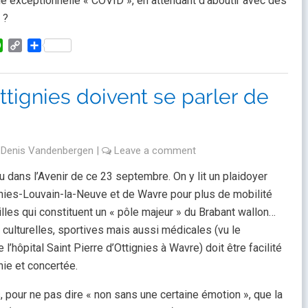
me exceptionnelle « COVID », en attendant d’aboutir avec des
 ?
kedIn
WhatsApp
Copy
Partager
Link
tignies doivent se parler de
y
Denis Vandenbergen
|
Leave a comment
paru dans l’Avenir de ce 23 septembre. On y lit un plaidoyer
nies-Louvain-la-Neuve et de Wavre pour plus de mobilité
lles qui constituent un « pôle majeur » du Brabant wallon…
 culturelles, sportives mais aussi médicales (vu le
hôpital Saint Pierre d’Ottignies à Wavre) doit être facilité
hie et concertée.
, pour ne pas dire « non sans une certaine émotion », que la