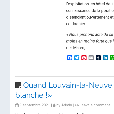
l’exploitation, en hôtel de 
connaissance de la positi
distanciant ouvertement et
ce dossier.
«
Nous prenons acte de ce d
moins en moins forte que l
der Maren, …
Facebook
Twitter
Pinterest
Email
Tumblr
Lin
Quand Louvain-la-Neuve d
blanche !»
9 septembre 2021
|
by
Admin
|
Leave a comment