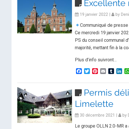
Excellente 
19 janvier 2022
|
by
Den
Communiqué de press
Ce mercredi 19 janvier 202
PS du conseil communal d’
majorité, mettant fin à la co
Plus d’info suivront…
Facebook
Twitter
Pinterest
Email
Tumblr
Lin
Permis dél
Limelette
30 décembre 2021
|
by
Le groupe OLLN 2.0-MR a ap