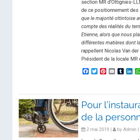
section MR d’Ottignies-LLN
de ce positionnement des 
que le majorité ottintoise 
compte des réalités du terr
Etienne, alors que nous pl
différentes matières dont l
rappellent Nicolas Van de
Président de la locale MR 
Facebook
Twitter
Pinterest
Email
Tumblr
Lin
Pour l’instaur
de la person
2 mai 2019
|
by
Admin
|