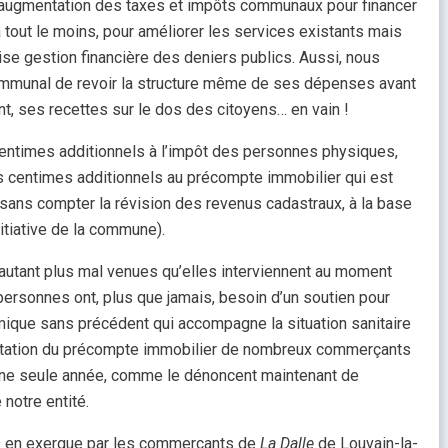
augmentation des taxes et impôts communaux pour financer
 tout le moins, pour améliorer les services existants mais
ise gestion financière des deniers publics. Aussi, nous
mmunal de revoir la structure même de ses dépenses avant
nt, ses recettes sur le dos des citoyens… en vain !
centimes additionnels à l’impôt des personnes physiques,
s centimes additionnels au précompte immobilier qui est
 (sans compter la révision des revenus cadastraux, à la base
itiative de la commune).
autant plus mal venues qu’elles interviennent au moment
sonnes ont, plus que jamais, besoin d’un soutien pour
omique sans précédent qui accompagne la situation sanitaire
entation du précompte immobilier de nombreux commerçants
une seule année, comme le dénoncent maintenant de
otre entité.
s en exergue par les commerçants de
La Dalle
de Louvain-la-