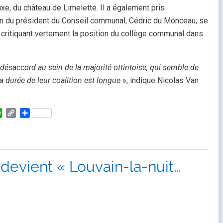
luxe, du château de Limelette. Il a également pris
on du président du Conseil communal, Cédric du Monceau, se
 critiquant vertement la position du collège communal dans
ésaccord au sein de la majorité ottintoise, qui semble de
a durée de leur coalition est longue
», indique Nicolas Van
kedIn
WhatsApp
Copy
Partager
Link
evient « Louvain-la-nuit…