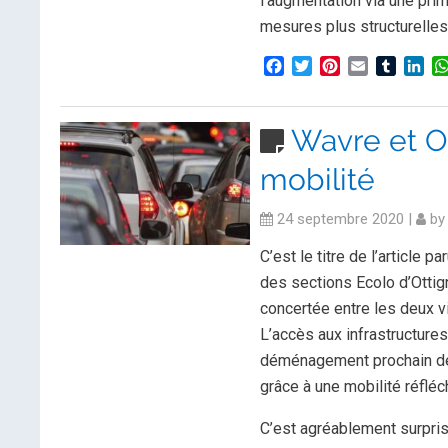
l’augmentation via une pri
mesures plus structurelles
Facebook
Twitter
Pinterest
Email
Tumblr
Lin
Wavre et Ot
mobilité
24 septembre 2020
|
b
C’est le titre de l’article 
des sections Ecolo d’Ottig
concertée entre les deux vi
L’accès aux infrastructures
déménagement prochain de l’
grâce à une mobilité réfléc
C’est agréablement surpris