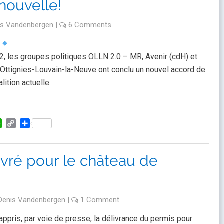
nouvelle!
is Vandenbergen
|
6 Comments
e
2, les groupes politiques OLLN 2.0 – MR, Avenir (cdH) et
Ottignies-Louvain-la-Neuve ont conclu un nouvel accord de
alition actuelle.
kedIn
WhatsApp
Copy
Partager
Link
ivré pour le château de
Denis Vandenbergen
|
1 Comment
pris, par voie de presse, la délivrance du permis pour