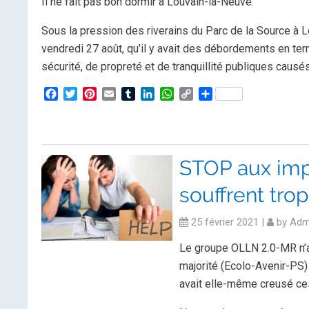
Il ne fait pas bon dormir à Louvain-la-Neuve.
Sous la pression des riverains du Parc de la Source à L
vendredi 27 août, qu’il y avait des débordements en t
sécurité, de propreté et de tranquillité publiques caus
Facebook
Twitter
Pinterest
Email
Tumblr
LinkedIn
WhatsApp
Copy
Partager
Link
STOP aux imp
souffrent trop
25 février 2021
|
by
Adm
Le groupe OLLN 2.0-MR n’a 
majorité (Ecolo-Avenir-PS) 
avait elle-même creusé ce