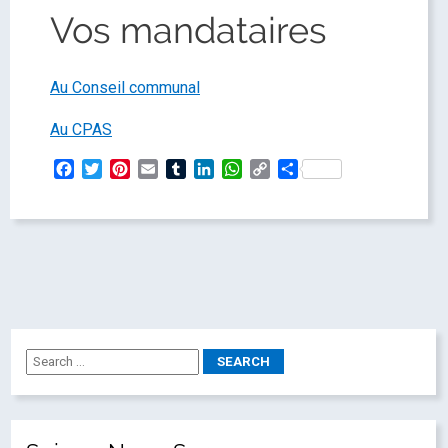
Vos mandataires
Au Conseil communal
Au CPAS
Facebook
Twitter
Pinterest
Email
Tumblr
LinkedIn
WhatsApp
Copy
Partager
Link