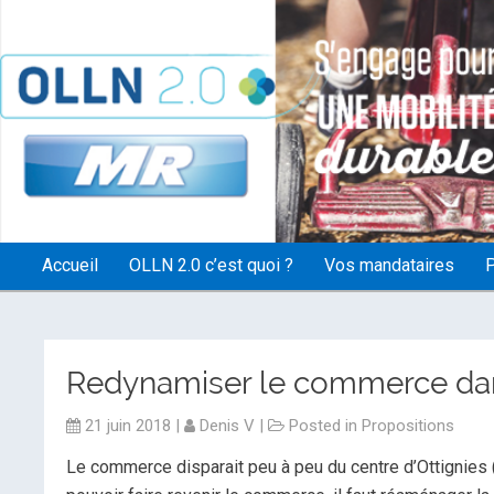
OLLN2.0
Accueil
OLLN 2.0 c’est quoi ?
Vos mandataires
P
Redynamiser le commerce dans
21 juin 2018
|
Denis V
|
Posted in
Propositions
Le commerce disparait peu à peu du centre d’Ottignies (p