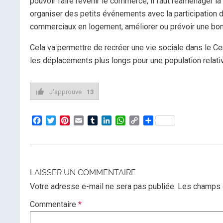
pouvoir faire revenir le commerce, il faut réaménager la
organiser des petits événements avec la participation 
commerciaux en logement, améliorer ou prévoir une bon
Cela va permettre de recréer une vie sociale dans le Ce
les déplacements plus longs pour une population relat
J'approuve
13
Facebook
Twitter
Pinterest
Email
Tumblr
LinkedIn
WhatsApp
Copy
Partager
Link
LAISSER UN COMMENTAIRE
Votre adresse e-mail ne sera pas publiée.
Les champs o
Commentaire
*