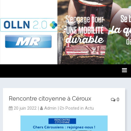
OLLN2.0
Rencontre citoyenne à Céroux
0
20 juin 2022
|
Admin
|
Posted in
Actu