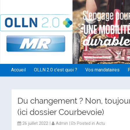
OLLN2.0
Accueil
OLLN 2.0 c’est quoi ?
Vos mandataires
P
Du changement ? Non, toujour
(ici dossier Courbevoie)
26 juillet 2022
|
Admin
|
Posted in
Actu