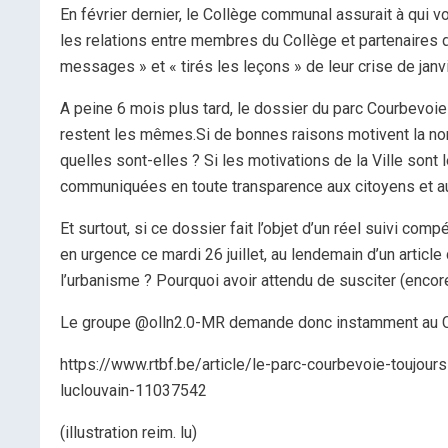
En février dernier, le Collège communal assurait à qui v
les relations entre membres du Collège et partenaires de
messages » et « tirés les leçons » de leur crise de janvi
A peine 6 mois plus tard, le dossier du parc Courbevo
restent les mêmes.Si de bonnes raisons motivent la non-
quelles sont-elles ? Si les motivations de la Ville sont
communiquées en toute transparence aux citoyens et 
Et surtout, si ce dossier fait l’objet d’un réel suivi com
en urgence ce mardi 26 juillet, au lendemain d’un artic
l’urbanisme ? Pourquoi avoir attendu de susciter (encore)
Le groupe @olln2.0-MR demande donc instamment au Col
https://www.rtbf.be/article/le-parc-courbevoie-toujours-
luclouvain-11037542
(illustration reim. lu)