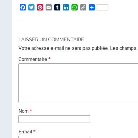
Facebook
Twitter
Pinterest
Email
Tumblr
LinkedIn
WhatsApp
Copy
Partager
Link
LAISSER UN COMMENTAIRE
Votre adresse e-mail ne sera pas publiée.
Les champs o
Commentaire
*
Nom
*
E-mail
*